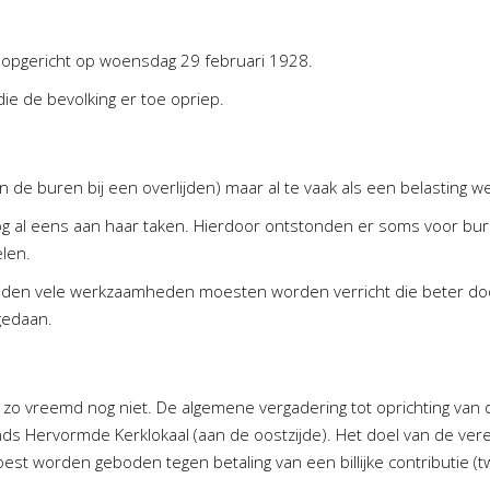
d opgericht op woensdag 29 februari 1928.
ie de bevolking er toe opriep.
n de buren bij een overlijden) maar al te vaak als een belasting w
 nog al eens aan haar taken. Hierdoor ontstonden er soms voor bur
len.
rlijden vele werkzaamheden moesten worden verricht die beter d
gedaan.
zo vreemd nog niet. De algemene vergadering tot oprichting van 
s Hervormde Kerklokaal (aan de oostzijde). Het doel van de vere
est worden geboden tegen betaling van een billijke contributie (