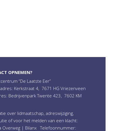
ACT OPNEMEN?
tcentrum “De Laatste Eer”
adres: Kerkstraat 4, 7671 HG Vriezenveen
res: Bedrijvenpark Twente 423, 7602 KM
tie over lidmaatschap, adreswijziging,
utie of voor het melden van een klacht:
a Overweg | Bilanx Telefoonnummer: