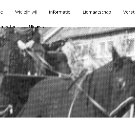
e
Wie zijn wij
Informatie
Lidmaatschap
Verst
umenten
Nieuws