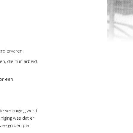
erd ervaren.
en, die hun arbeid
oor een
de vereniging werd
niging was dat er
twee gulden per