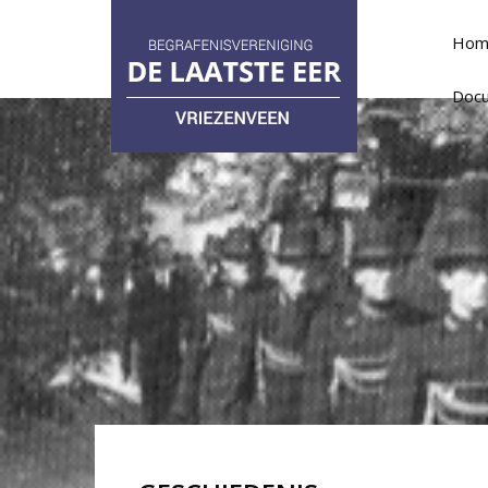
Hom
Doc