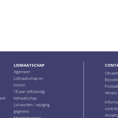
LIDMAATSCHAP
CONT
Algemeen
Uitvaar
Lidmaatschap en
Bezoek
kosten
Postad
18 jaar zelfstandig
Almelo
ment
lidmaatschap
Informa
Lid worden / wijziging
contrib
gegevens
Annett
Mogelijkheid tot