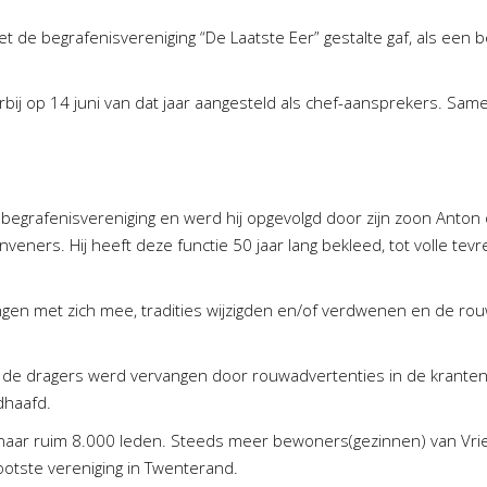
 de begrafenisvereniging “De Laatste Eer” gestalte gaf, als een b
ij op 14 juni van dat jaar aangesteld als chef-aansprekers. Sam
begrafenisvereniging en werd hij opgevolgd door zijn zoon Anton
veners. Hij heeft deze functie 50 jaar lang bekleed, tot volle te
ingen met zich mee, tradities wijzigden en/of verdwenen en de r
 de dragers werd vervangen door rouwadvertenties in de kranten 
dhaafd.
8 naar ruim 8.000 leden. Steeds meer bewoners(gezinnen) van Vr
rootste vereniging in Twenterand.