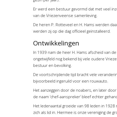
Er werd een bestuur gevormd dat met veel inzet
van de Vriezenveense samenleving.
De heren P. Rotteveel en H. Hams werden daarb
werden zij op die dag officieel geïnstalleerd.
Ontwikkelingen
In 1939 nam de heer H. Hams afscheid van de 
ongetwijfeld nog bekend bij vele oudere Vriezen
bestuur en bevolking.
De voortschrijdende tijd bracht vele verander
bijvoorbeeld ingeruild voor een rouwauto.
Het aanzeggen door de noabers, en later door
de naam ‘chef-aanspreker’ bleef echter gehan
Het ledenaantal groeide van 98 leden in 192
zich als lid in. Hiermee is onze vereniging de g