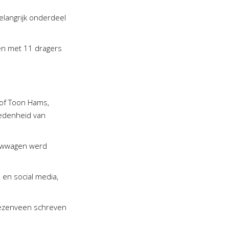
elangrijk onderdeel
en met 11 dragers
 of Toon Hams,
vredenheid van
ouwwagen werd
en social media,
iezenveen schreven