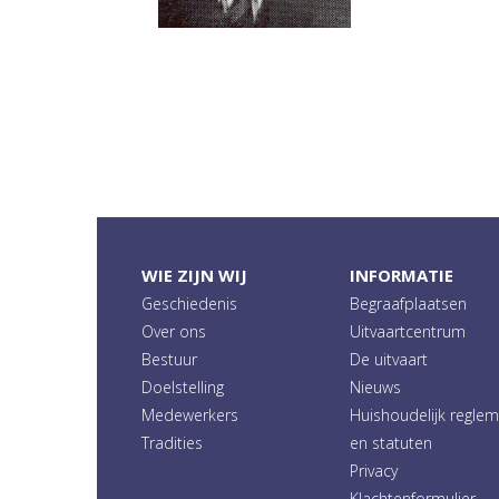
WIE ZIJN WIJ
INFORMATIE
Geschiedenis
Begraafplaatsen
Over ons
Uitvaartcentrum
Bestuur
De uitvaart
Doelstelling
Nieuws
Medewerkers
Huishoudelijk regle
Tradities
en statuten
Privacy
Klachtenformulier